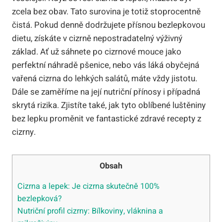
zcela bez obav. Tato surovina je totiž stoprocentně
čistá. Pokud denně dodržujete přísnou bezlepkovou
dietu, získáte v cizrně nepostradatelný výživný
základ. Ať už sáhnete po cizrnové mouce jako
perfektní náhradě pšenice, nebo vás láká obyčejná
vařená cizrna do lehkých salátů, máte vždy jistotu.
Dále se zaměříme na její nutriční přínosy i případná
skrytá rizika. Zjistíte také, jak tyto oblíbené luštěniny
bez lepku proměnit ve fantastické zdravé recepty z
cizrny.
Obsah
Cizrna a lepek: Je cizrna skutečně 100%
bezlepková?
Nutriční profil cizrny: Bílkoviny, vláknina a