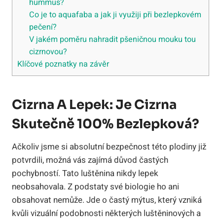
hummus?
Co je to aquafaba a jak ji využiji při bezlepkovém
pečení?
V jakém poměru nahradit pšeničnou mouku tou
cizrnovou?
Klíčové poznatky na závěr
Cizrna A Lepek: Je Cizrna
Skutečně 100% Bezlepková?
Ačkoliv jsme si absolutní bezpečnost této plodiny již
potvrdili, možná vás zajímá důvod častých
pochybností. Tato luštěnina nikdy lepek
neobsahovala. Z podstaty své biologie ho ani
obsahovat nemůže. Jde o častý mýtus, který vzniká
kvůli vizuální podobnosti některých luštěninových a