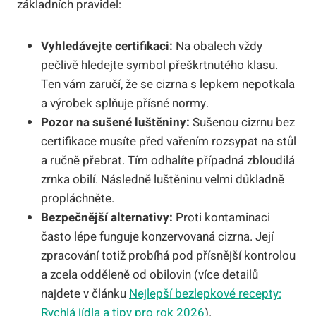
základních pravidel:
Vyhledávejte certifikaci:
Na obalech vždy
pečlivě hledejte symbol přeškrtnutého klasu.
Ten vám zaručí, že se cizrna s lepkem nepotkala
a výrobek splňuje přísné normy.
Pozor na sušené luštěniny:
Sušenou cizrnu bez
certifikace musíte před vařením rozsypat na stůl
a ručně přebrat. Tím odhalíte případná zbloudilá
zrnka obilí. Následně luštěninu velmi důkladně
propláchněte.
Bezpečnější alternativy:
Proti kontaminaci
často lépe funguje konzervovaná cizrna. Její
zpracování totiž probíhá pod přísnější kontrolou
a zcela odděleně od obilovin (více detailů
najdete v článku
Nejlepší bezlepkové recepty:
Rychlá jídla a tipy pro rok 2026
).