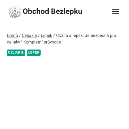
Přeskočit
Obchod Bezlepku
na
obsah
Domů
/
Celiakie
/
Lepek
/
Cizrna a lepek: Je bezpečná pro
celiaky? Kompletní průvodce
CELIAKIE
LEPEK