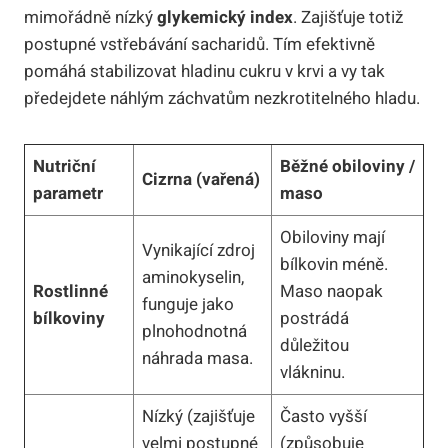
mimořádně nízký
glykemický index
. Zajišťuje totiž
postupné vstřebávání sacharidů. Tím efektivně
pomáhá stabilizovat hladinu cukru v krvi a vy tak
předejdete náhlým záchvatům nezkrotitelného hladu.
Nutriční
Běžné obiloviny /
Cizrna (vařená)
parametr
maso
Obiloviny mají
Vynikající zdroj
bílkovin méně.
aminokyselin,
Rostlinné
Maso naopak
funguje jako
bílkoviny
postrádá
plnohodnotná
důležitou
náhrada masa.
vlákninu.
Nízký (zajišťuje
Často vyšší
velmi postupné
(způsobuje