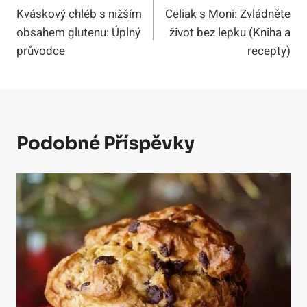
Kváskový chléb s nižším
Celiak s Moni: Zvládněte
Pro
obsahem glutenu: Úplný
život bez lepku (Kniha a
Příspěvek
průvodce
recepty)
Podobné Příspěvky