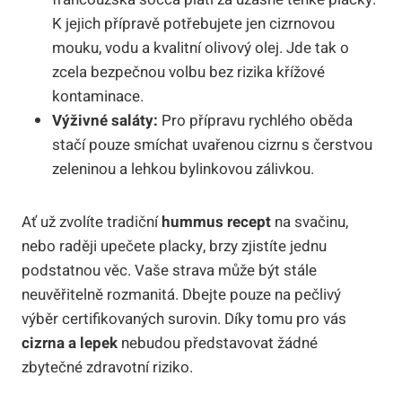
K jejich přípravě potřebujete jen cizrnovou
mouku, vodu a kvalitní olivový olej. Jde tak o
zcela bezpečnou volbu bez rizika křížové
kontaminace.
Výživné saláty:
Pro přípravu rychlého oběda
stačí pouze smíchat uvařenou cizrnu s čerstvou
zeleninou a lehkou bylinkovou zálivkou.
Ať už zvolíte tradiční
hummus recept
na svačinu,
nebo raději upečete placky, brzy zjistíte jednu
podstatnou věc. Vaše strava může být stále
neuvěřitelně rozmanitá. Dbejte pouze na pečlivý
výběr certifikovaných surovin. Díky tomu pro vás
cizrna a lepek
nebudou představovat žádné
zbytečné zdravotní riziko.