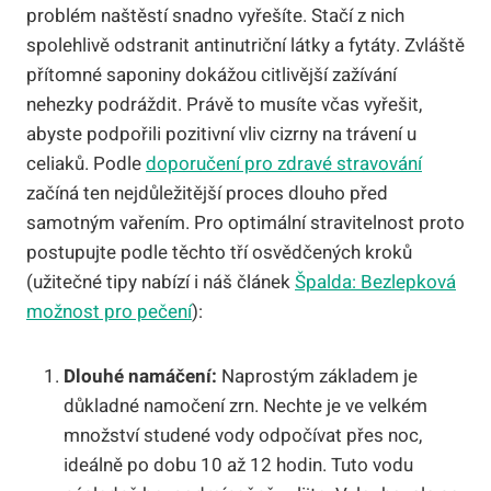
problém naštěstí snadno vyřešíte. Stačí z nich
spolehlivě odstranit antinutriční látky a fytáty. Zvláště
přítomné saponiny dokážou citlivější zažívání
nehezky podráždit. Právě to musíte včas vyřešit,
abyste podpořili pozitivní vliv cizrny na trávení u
celiaků. Podle
doporučení pro zdravé stravování
začíná ten nejdůležitější proces dlouho před
samotným vařením. Pro optimální stravitelnost proto
postupujte podle těchto tří osvědčených kroků
(užitečné tipy nabízí i náš článek
Špalda: Bezlepková
možnost pro pečení
):
Dlouhé namáčení:
Naprostým základem je
důkladné namočení zrn. Nechte je ve velkém
množství studené vody odpočívat přes noc,
ideálně po dobu 10 až 12 hodin. Tuto vodu