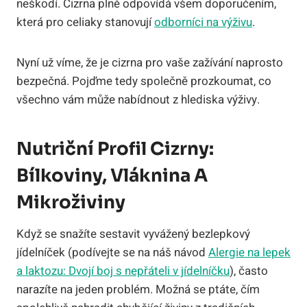
neškodí. Cizrna plně odpovídá všem doporučením,
která pro celiaky stanovují
odborníci na výživu
.
Nyní už víme, že je cizrna pro vaše zažívání naprosto
bezpečná. Pojďme tedy společně prozkoumat, co
všechno vám může nabídnout z hlediska výživy.
Nutriční Profil Cizrny:
Bílkoviny, Vláknina A
Mikroživiny
Když se snažíte sestavit vyvážený bezlepkový
jídelníček (podívejte se na náš návod
Alergie na lepek
a laktozu: Dvojí boj s nepřáteli v jídelníčku
), často
narazíte na jeden problém. Možná se ptáte, čím