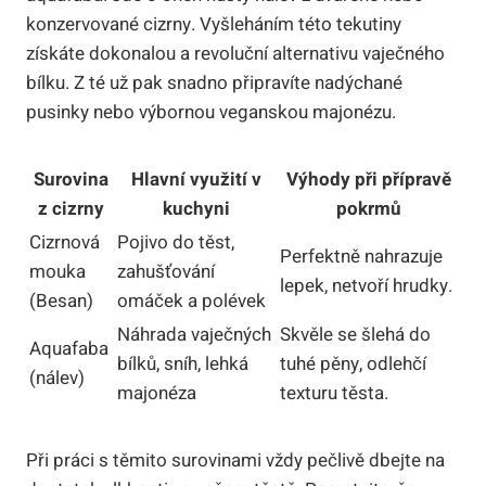
konzervované cizrny. Vyšleháním této tekutiny
získáte dokonalou a revoluční alternativu vaječného
bílku. Z té už pak snadno připravíte nadýchané
pusinky nebo výbornou veganskou majonézu.
Surovina
Hlavní využití v
Výhody při přípravě
z cizrny
kuchyni
pokrmů
Cizrnová
Pojivo do těst,
Perfektně nahrazuje
mouka
zahušťování
lepek, netvoří hrudky.
(Besan)
omáček a polévek
Náhrada vaječných
Skvěle se šlehá do
Aquafaba
bílků, sníh, lehká
tuhé pěny, odlehčí
(nálev)
majonéza
texturu těsta.
Při práci s těmito surovinami vždy pečlivě dbejte na