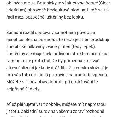
obilných mouk. Botanicky je však
cizrna beraní
(Cicer
arietinum) přirozeně bezlepková plodina. Hrdě se tak
řadí mezi bezpečné luštěniny bez lepku.
Zásadní rozdíl spočívá v samotném původu a
genetice. Běžná pšenice, žito nebo ječmen produkují
specifické bílkoviny zvané gluten (tedy lepek).
Luštěniny ale mají zcela odlišnou strukturu proteinů.
Nemusíte se proto bát, že by přirozená zrna vaši
střevní sliznici jakkoliv dráždila. Z hlediska složení je
pro vás tato oblíbená potravina naprosto bezpečná.
Můžete si ji bez obav dopřát i při dodržování té
nejpřísnější diety.
Ať už plánujete vařit cokoliv, můžete mít naprostou
jistotu. Základní surovina vašemu zdraví rozhodně