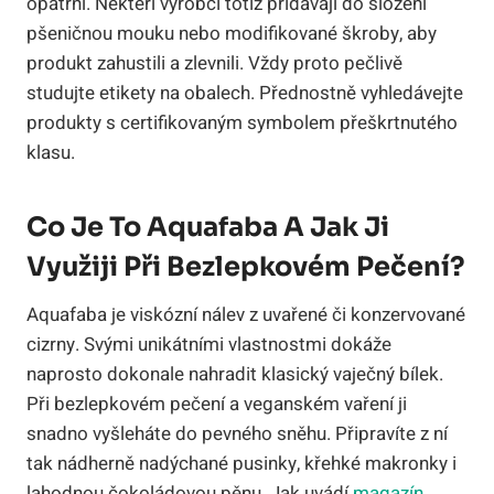
opatrní. Někteří výrobci totiž přidávají do složení
pšeničnou mouku nebo modifikované škroby, aby
produkt zahustili a zlevnili. Vždy proto pečlivě
studujte etikety na obalech. Přednostně vyhledávejte
produkty s certifikovaným symbolem přeškrtnutého
klasu.
Co Je To Aquafaba A Jak Ji
Využiji Při Bezlepkovém Pečení?
Aquafaba je viskózní nálev z uvařené či konzervované
cizrny. Svými unikátními vlastnostmi dokáže
naprosto dokonale nahradit klasický vaječný bílek.
Při bezlepkovém pečení a veganském vaření ji
snadno vyšleháte do pevného sněhu. Připravíte z ní
tak nádherně nadýchané pusinky, křehké makronky i
lahodnou čokoládovou pěnu. Jak uvádí
magazín