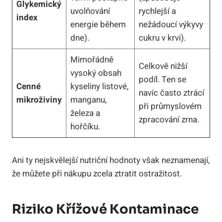
Glykemický
uvolňování
rychlejší a
index
energie během
nežádoucí výkyvy
dne).
cukru v krvi).
Mimořádně
Celkově nižší
vysoký obsah
podíl. Ten se
Cenné
kyseliny listové,
navíc často ztrácí
mikroživiny
manganu,
při průmyslovém
železa a
zpracování zrna.
hořčíku.
Ani ty nejskvělejší nutriční hodnoty však neznamenají,
že můžete při nákupu zcela ztratit ostražitost.
Riziko Křížové Kontaminace