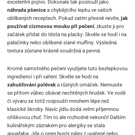
excelentní pojivo. Dokonale tak poslouží jako
náhrada pšenice
a chybějícího lepku ve vašich
oblíbených receptech. Pokud zatím přesně nevíte,
jak
používat cizrnovou mouku při pečení
, zkuste ji pro
začátek přidat do těsta na placky. Skvěle se hodí i na
palačinky nebo oblíbené slané muffiny. Výsledná
textura zůstane krásně soudržná a pevná.
Kromě samotného pečení využijete tuto bezlepkovou
ingredienci i při vaření. Skvěle se hodí na
zahušťování polévek
a různých omáček. Nemusíte
se přitom vůbec obávat nechtěných hrudek. Ve vodě
či vývaru se totiž rozpouští mnohem lépe než
klasické škroby. Navíc jídlu dodá velmi příjemnou
oříškovou chuť. Tím to ale rozhodně nekončí! Dalším
kulinářským zázrakem pro alergiky se stala
aquafaba. Jde o onen hustý nálev z uvařené nebo