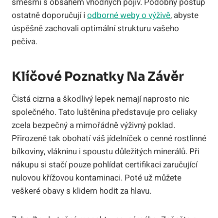
směsmi s obsahem vhodných pojiv. Podobný postup
ostatně doporučují i
odborné weby o výživě
, abyste
úspěšně zachovali optimální strukturu vašeho
pečiva.
Klíčové Poznatky Na Závěr
Čistá cizrna a škodlivý lepek nemají naprosto nic
společného. Tato luštěnina představuje pro celiaky
zcela bezpečný a mimořádně výživný poklad.
Přirozeně tak obohatí váš jídelníček o cenné rostlinné
bílkoviny, vlákninu i spoustu důležitých minerálů. Při
nákupu si stačí pouze pohlídat certifikaci zaručující
nulovou křížovou kontaminaci. Poté už můžete
veškeré obavy s klidem hodit za hlavu.