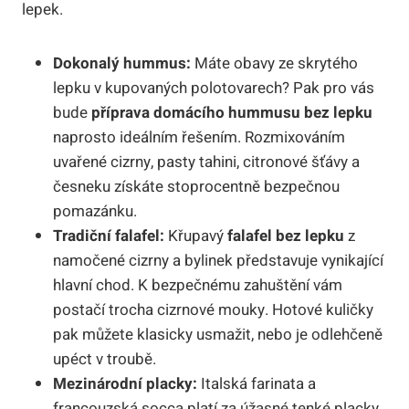
lepek.
Dokonalý hummus:
Máte obavy ze skrytého
lepku v kupovaných polotovarech? Pak pro vás
bude
příprava domácího hummusu bez lepku
naprosto ideálním řešením. Rozmixováním
uvařené cizrny, pasty tahini, citronové šťávy a
česneku získáte stoprocentně bezpečnou
pomazánku.
Tradiční falafel:
Křupavý
falafel bez lepku
z
namočené cizrny a bylinek představuje vynikající
hlavní chod. K bezpečnému zahuštění vám
postačí trocha cizrnové mouky. Hotové kuličky
pak můžete klasicky usmažit, nebo je odlehčeně
upéct v troubě.
Mezinárodní placky:
Italská farinata a
francouzská socca platí za úžasné tenké placky.