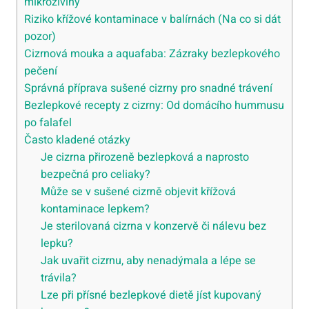
mikroživiny
Riziko křížové kontaminace v balírnách (Na co si dát
pozor)
Cizrnová mouka a aquafaba: Zázraky bezlepkového
pečení
Správná příprava sušené cizrny pro snadné trávení
Bezlepkové recepty z cizrny: Od domácího hummusu
po falafel
Často kladené otázky
Je cizrna přirozeně bezlepková a naprosto
bezpečná pro celiaky?
Může se v sušené cizrně objevit křížová
kontaminace lepkem?
Je sterilovaná cizrna v konzervě či nálevu bez
lepku?
Jak uvařit cizrnu, aby nenadýmala a lépe se
trávila?
Lze při přísné bezlepkové dietě jíst kupovaný