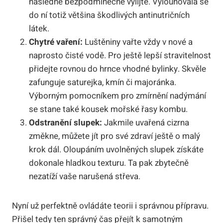
následně bezpodmínečně vylijte. Vylouhovala se
do ní totiž většina škodlivých antinutričních
látek.
Chytré vaření:
Luštěniny vařte vždy v nové a
naprosto čisté vodě. Pro ještě lepší stravitelnost
přidejte rovnou do hrnce vhodné bylinky. Skvěle
zafunguje saturejka, kmín či majoránka.
Výborným pomocníkem pro zmírnění nadýmání
se stane také kousek mořské řasy kombu.
Odstranění slupek:
Jakmile uvařená cizrna
změkne, můžete jít pro své zdraví ještě o malý
krok dál. Oloupáním uvolněných slupek získáte
dokonale hladkou texturu. Ta pak zbytečně
nezatíží vaše narušená střeva.
Nyní už perfektně ovládáte teorii i správnou přípravu.
Přišel tedy ten správný čas přejít k samotným