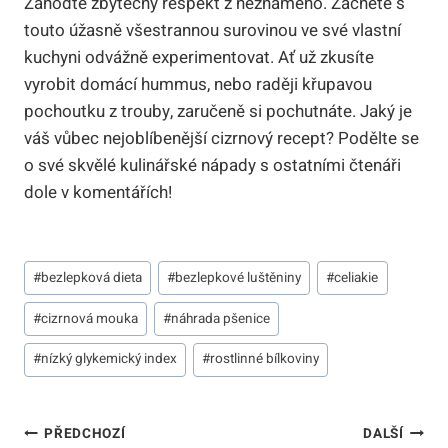
Zahoďte zbytečný respekt z neznámého. Začněte s
touto úžasně všestrannou surovinou ve své vlastní
kuchyni odvážně experimentovat. Ať už zkusíte
vyrobit domácí hummus, nebo raději křupavou
pochoutku z trouby, zaručeně si pochutnáte. Jaký je
váš vůbec nejoblíbenější cizrnový recept? Podělte se
o své skvělé kulinářské nápady s ostatními čtenáři
dole v komentářích!
Štítky
#
bezlepková dieta
#
bezlepkové luštěniny
#
celiakie
příspěvků:
#
cizrnová mouka
#
náhrada pšenice
#
nízký glykemický index
#
rostlinné bílkoviny
Navigace
PŘEDCHOZÍ
DALŠÍ