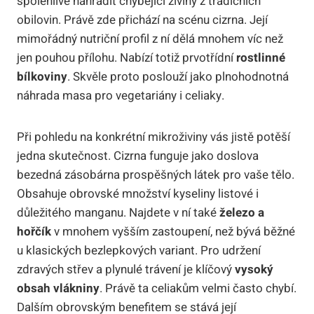
spolehlivě nahradit chybějící živiny z tradičních
obilovin. Právě zde přichází na scénu cizrna. Její
mimořádný nutriční profil z ní dělá mnohem víc než
jen pouhou přílohu. Nabízí totiž prvotřídní
rostlinné
bílkoviny
. Skvěle proto poslouží jako plnohodnotná
náhrada masa pro vegetariány i celiaky.
Při pohledu na konkrétní mikroživiny vás jistě potěší
jedna skutečnost. Cizrna funguje jako doslova
bezedná zásobárna prospěšných látek pro vaše tělo.
Obsahuje obrovské množství kyseliny listové i
důležitého manganu. Najdete v ní také
železo a
hořčík
v mnohem vyšším zastoupení, než bývá běžné
u klasických bezlepkových variant. Pro udržení
zdravých střev a plynulé trávení je klíčový
vysoký
obsah vlákniny
. Právě ta celiakům velmi často chybí.
Dalším obrovským benefitem se stává její