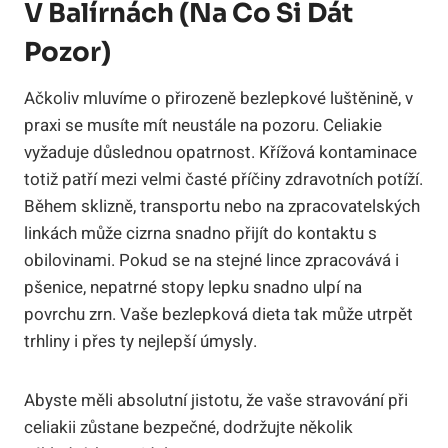
V Balírnách (Na Co Si Dát
Pozor)
Ačkoliv mluvíme o přirozeně bezlepkové luštěnině, v
praxi se musíte mít neustále na pozoru. Celiakie
vyžaduje důslednou opatrnost. Křížová kontaminace
totiž patří mezi velmi časté příčiny zdravotních potíží.
Během sklizně, transportu nebo na zpracovatelských
linkách může cizrna snadno přijít do kontaktu s
obilovinami. Pokud se na stejné lince zpracovává i
pšenice, nepatrné stopy lepku snadno ulpí na
povrchu zrn. Vaše bezlepková dieta tak může utrpět
trhliny i přes ty nejlepší úmysly.
Abyste měli absolutní jistotu, že vaše stravování při
celiakii zůstane bezpečné, dodržujte několik