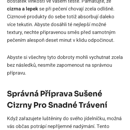
dostatek vlhkosti ve vašem těstě. Pamatujte, že
cizrna a lepek
se při pečení chovají zcela odlišně.
Cizrnové produkty do sebe totiž absorbují daleko
více tekutin. Abyste dosáhli té nejlepší možné
textury, nechte připravenou směs před samotným
pečením alespoň deset minut v klidu odpočinout.
Abyste si všechny tyto dobroty mohli vychutnat zcela
bez následků, nesmíte zapomenout na správnou
přípravu.
Správná Příprava Sušené
Cizrny Pro Snadné Trávení
Když zařazujete luštěniny do svého jídelníčku, možná
vás občas potrápí nepříjemné nadýmání. Tento