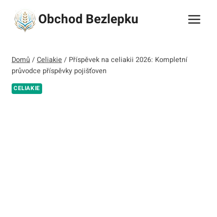
Přeskočit
Obchod Bezlepku
na
obsah
Domů
/
Celiakie
/
Příspěvek na celiakii 2026: Kompletní
průvodce příspěvky pojišťoven
CELIAKIE