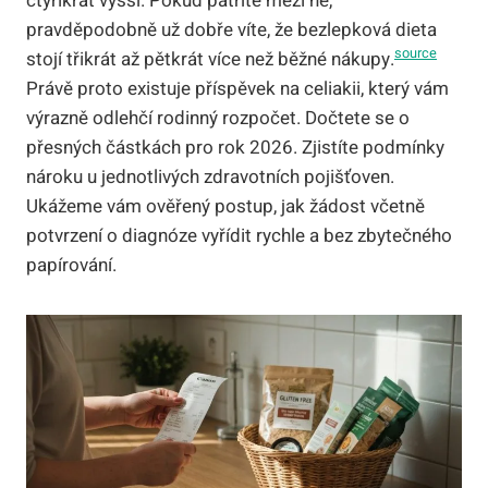
čtyřikrát vyšší. Pokud patříte mezi ně,
pravděpodobně už dobře víte, že bezlepková dieta
source
stojí třikrát až pětkrát více než běžné nákupy.
Právě proto existuje příspěvek na celiakii, který vám
výrazně odlehčí rodinný rozpočet. Dočtete se o
přesných částkách pro rok 2026. Zjistíte podmínky
nároku u jednotlivých zdravotních pojišťoven.
Ukážeme vám ověřený postup, jak žádost včetně
potvrzení o diagnóze vyřídit rychle a bez zbytečného
papírování.