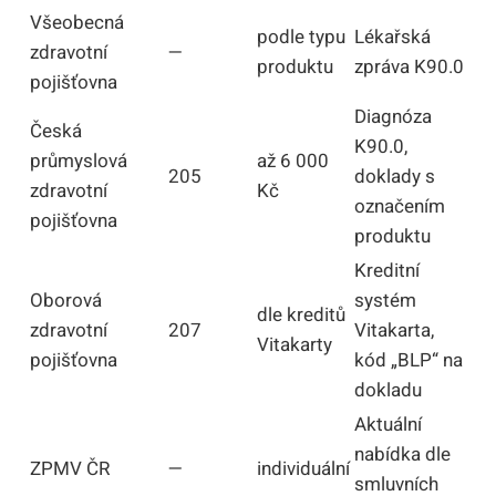
Všeobecná
podle typu
Lékařská
zdravotní
—
produktu
zpráva K90.0
pojišťovna
Diagnóza
Česká
K90.0,
průmyslová
až 6 000
205
doklady s
zdravotní
Kč
označením
pojišťovna
produktu
Kreditní
Oborová
systém
dle kreditů
zdravotní
207
Vitakarta,
Vitakarty
pojišťovna
kód „BLP“ na
dokladu
Aktuální
nabídka dle
ZPMV ČR
—
individuální
smluvních