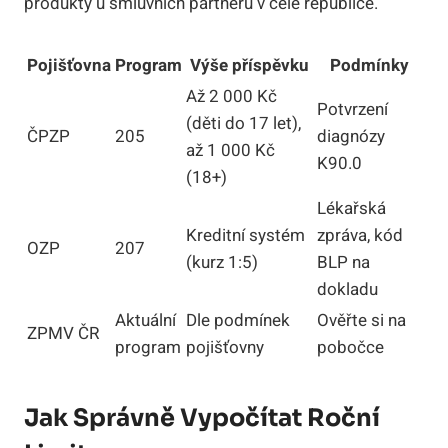
produkty u smluvních partnerů v celé republice.
Pojišťovna
Program
Výše příspěvku
Podmínky
Až 2 000 Kč
Potvrzení
(děti do 17 let),
ČPZP
205
diagnózy
až 1 000 Kč
K90.0
(18+)
Lékařská
Kreditní systém
zpráva, kód
OZP
207
(kurz 1:5)
BLP na
dokladu
Aktuální
Dle podmínek
Ověřte si na
ZPMV ČR
program
pojišťovny
pobočce
Jak Správně Vypočítat Roční