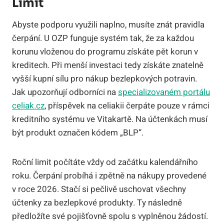
Limit
Abyste podporu využili naplno, musíte znát pravidla
čerpání. U OZP funguje systém tak, že za každou
korunu vloženou do programu získáte pět korun v
kreditech. Při menší investaci tedy získáte znatelně
vyšší kupní sílu pro nákup bezlepkových potravin.
Jak upozorňují odborníci na
specializovaném portálu
celiak.cz
, příspěvek na celiakii čerpáte pouze v rámci
kreditního systému ve Vitakartě. Na účtenkách musí
být produkt označen kódem „BLP“.
Roční limit počítáte vždy od začátku kalendářního
roku. Čerpání probíhá i zpětně na nákupy provedené
v roce 2026. Stačí si pečlivě uschovat všechny
účtenky za bezlepkové produkty. Ty následně
předložíte své pojišťovně spolu s vyplněnou žádostí.