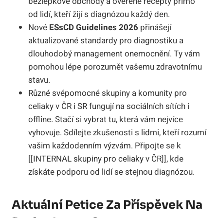
bezlepkové obchody a ověřené recepty přímo
od lidí, kteří žijí s diagnózou každý den.
Nové
ESsCD Guidelines 2026
přinášejí
aktualizované standardy pro diagnostiku a
dlouhodobý management onemocnění. Ty vám
pomohou lépe porozumět vašemu zdravotnímu
stavu.
Různé svépomocné skupiny a komunity pro
celiaky v ČR i SR fungují na sociálních sítích i
offline. Stačí si vybrat tu, která vám nejvíce
vyhovuje. Sdílejte zkušenosti s lidmi, kteří rozumí
vašim každodenním výzvám. Připojte se k
[[INTERNAL skupiny pro celiaky v ČR]], kde
získáte podporu od lidí se stejnou diagnózou.
Aktuální Petice Za Příspěvek Na